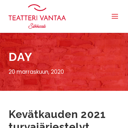
DAY
20 marraskuun, 2020
Kevätkauden 2021
turvajärjestelyt