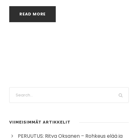
READ MORE
S
e
a
r
VIIMEISIMMÄT ARTIKKELIT
c
h
PERUUTUS: Ritva Oksanen – Rohkeus elää ja