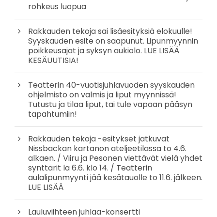
rohkeus luopua
Rakkauden tekoja sai lisäesityksiä elokuulle!
Syyskauden esite on saapunut. Lipunmyynnin
poikkeusajat ja syksyn aukiolo. LUE LISÄÄ
KESÄUUTISIA!
Teatterin 40-vuotisjuhlavuoden syyskauden
ohjelmisto on valmis ja liput myynnissä!
Tutustu ja tilaa liput, tai tule vapaan pääsyn
tapahtumiin!
Rakkauden tekoja -esitykset jatkuvat
Nissbackan kartanon ateljeetilassa to 4.6.
alkaen. / Viiru ja Pesonen viettävät vielä yhdet
synttärit la 6.6. klo 14. / Teatterin
aulalipunmyynti jää kesätauolle to 11.6. jälkeen.
LUE LISÄÄ
Lauluviihteen juhlaa-konsertti