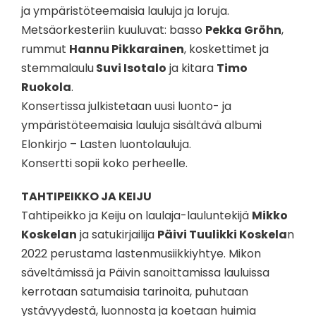
ja ympäristöteemaisia lauluja ja loruja.
Metsäorkesteriin kuuluvat: basso
Pekka Gröhn
,
rummut
Hannu Pikkarainen
, koskettimet ja
stemmalaulu
Suvi Isotalo
ja kitara
Timo
Ruokola
.
Konsertissa julkistetaan uusi luonto- ja
ympäristöteemaisia lauluja sisältävä albumi
Elonkirjo – Lasten luontolauluja.
Konsertti sopii koko perheelle.
TAHTIPEIKKO JA KEIJU
Tahtipeikko ja Keiju on laulaja-lauluntekijä
Mikko
Koskelan
ja satukirjailija
Päivi Tuulikki Koskela
n
2022 perustama lastenmusiikkiyhtye. Mikon
säveltämissä ja Päivin sanoittamissa lauluissa
kerrotaan satumaisia tarinoita, puhutaan
ystävyydestä, luonnosta ja koetaan huimia