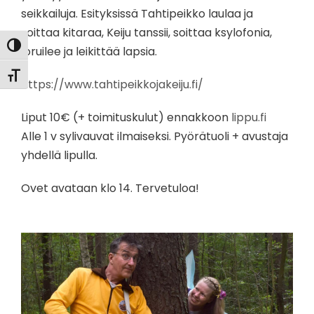
seikkailuja. Esityksissä Tahtipeikko laulaa ja
soittaa kitaraa, Keiju tanssii, soittaa ksylofonia,
Toggle High Contrast
loruilee ja leikittää lapsia.
Toggle Font size
https://www.tahtipeikkojakeiju.fi/
Liput 10€ (+ toimituskulut) ennakkoon
lippu.fi
Alle 1 v sylivauvat ilmaiseksi. Pyörätuoli + avustaja
yhdellä lipulla.
Ovet avataan klo 14. Tervetuloa!